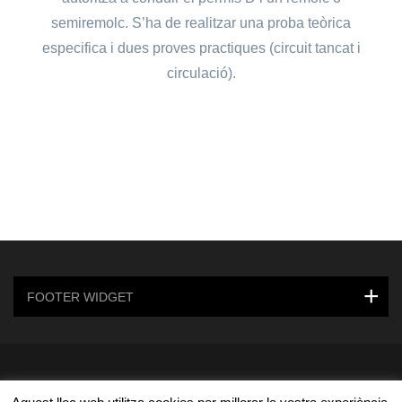
semiremolc. S’ha de realitzar una proba teòrica
especifica i dues proves practiques (circuit tancat i
circulació).
FOOTER WIDGET
© 2020 autoescolagarraf.cat |
Diseño web en Sitges