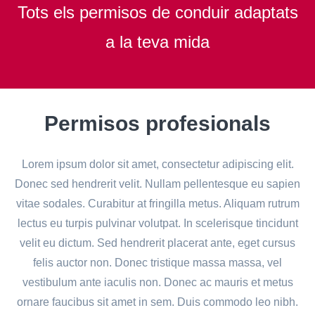
Tots els permisos de conduir adaptats
a la teva mida
Permisos profesionals
Lorem ipsum dolor sit amet, consectetur adipiscing elit.
Donec sed hendrerit velit. Nullam pellentesque eu sapien
vitae sodales. Curabitur at fringilla metus. Aliquam rutrum
lectus eu turpis pulvinar volutpat. In scelerisque tincidunt
velit eu dictum. Sed hendrerit placerat ante, eget cursus
felis auctor non. Donec tristique massa massa, vel
vestibulum ante iaculis non. Donec ac mauris et metus
ornare faucibus sit amet in sem. Duis commodo leo nibh.