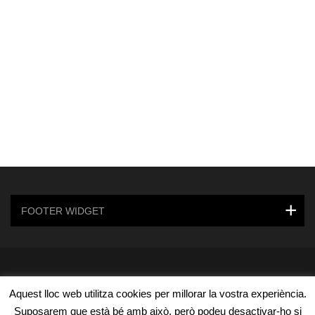
FOOTER WIDGET
© 2020 autoescolagarraf.cat |
Diseño web en Sitges
Aquest lloc web utilitza cookies per millorar la vostra experiència.
Suposarem que està bé amb això, però podeu desactivar-ho si